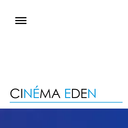
CI
NÉ
MA
E
DE
N