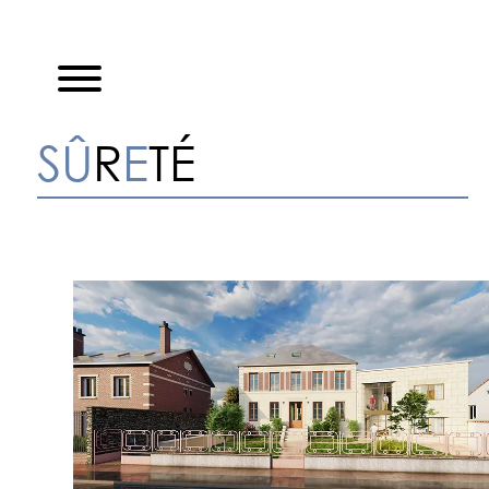
SÛ
R
E
TÉ