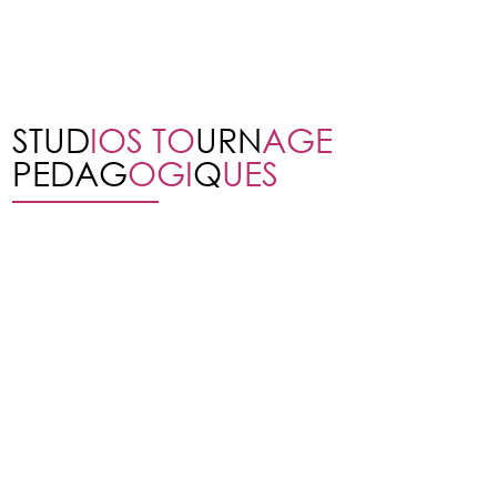
STUD
IOS TO
URN
AGE
PEDAG
OGI
Q
UES