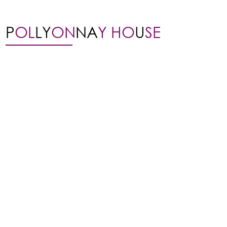
P
OL
LY
ON
NA
Y HO
U
SE